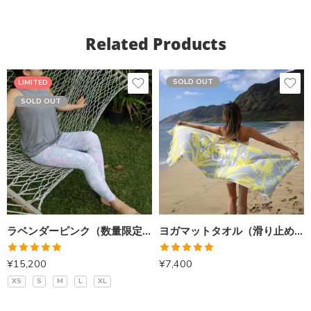
Related Products
SOLD OUT
LIMITED
SOLD OUT
ラベンダーピンク（数量限定）
ヨガマットタオル（滑り止め付）パイナップルイエロー
5段階中
5段階中
¥
15,200
¥
7,400
5.00
の評価
5.00
の評価
XS
S
M
L
XL