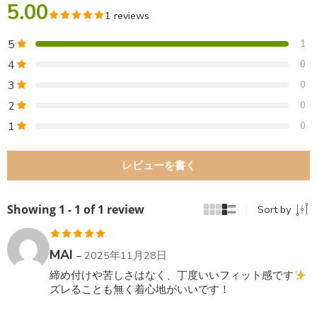
5.00
1 reviews
5
1
4
0
3
0
2
0
1
0
レビューを書く
Showing 1 - 1 of 1 review
Sort by
5段階中
5
の
MAI
–
2025年11月28日
評価
締め付けや苦しさはなく、丁度いいフィット感です
ズレることも無く着心地がいいです！