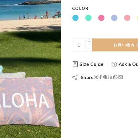
COLOR
お買い物カ
Size Guide
Ask a Qu
Share