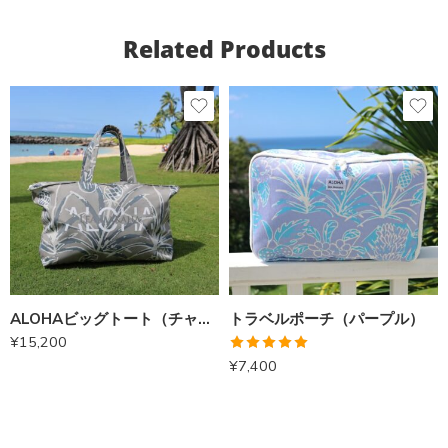
Related Products
ALOHAビッグトート（チャイラテ）
トラベルポーチ（パープル）
¥
15,200
5段階中
¥
7,400
5.00
の評価