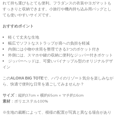
れて持ち運びもとても便利。フラダンスの衣装やヨガマットも
すっきりと収納できます。小旅行や機内持ち込み用バッグとし
ても使いやすいサイズです。
おすすめポイント
軽くて丈夫な生地
幅広でソフトなストラップが肩への負担を軽減
内側には小物や水筒を整理できる3つのポケット付き
外側には、スマホや鍵の収納に便利なジッパー付きポケット
ジッパーヘッドは、可愛いパイナップル型のオリジナルデザ
イン
この
で、ハワイのリゾート気分を楽しみなが
ALOHA BIG TOTE
ら、快適で便利な日常を過ごしてみませんか？
サイズ
：縦約37cm × 横約65cm × マチ約16cm
素材
：ポリエステル100%
※生地の裁断によって、模様の配置が写真と異なる場合があり