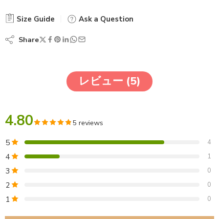
Size Guide
Ask a Question
Share
レビュー (5)
4.80
5 reviews
5
4
4
1
3
0
2
0
1
0