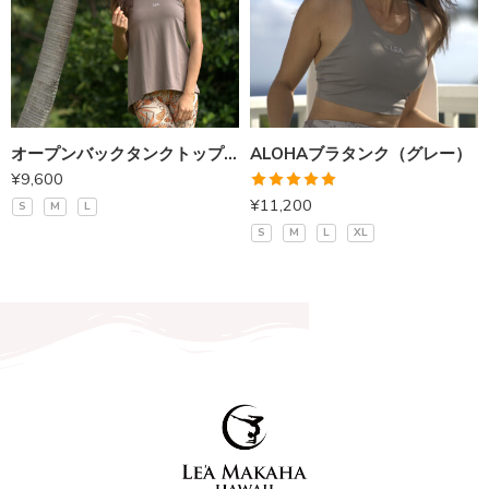
オープンバックタンクトップ（モカ）
ALOHAブラタンク（グレー）
¥
9,600
5段階中
¥
11,200
S
M
L
5.00
の評価
S
M
L
XL