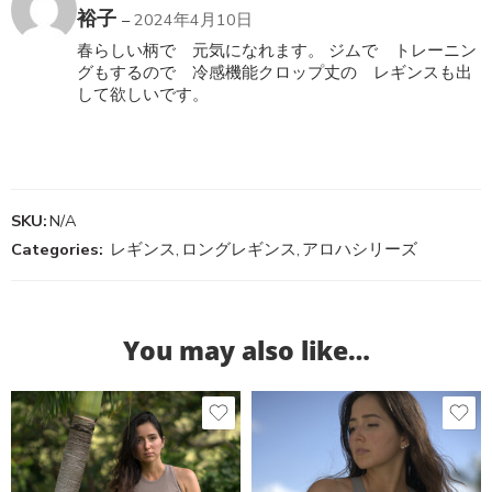
5段階中
4
裕子
–
2024年4月10日
の評価
春らしい柄で 元気になれます。 ジムで トレーニン
グもするので 冷感機能クロップ丈の レギンスも出
して欲しいです。
SKU:
N/A
Categories:
レギンス
,
ロングレギンス
,
アロハシリーズ
You may also like…