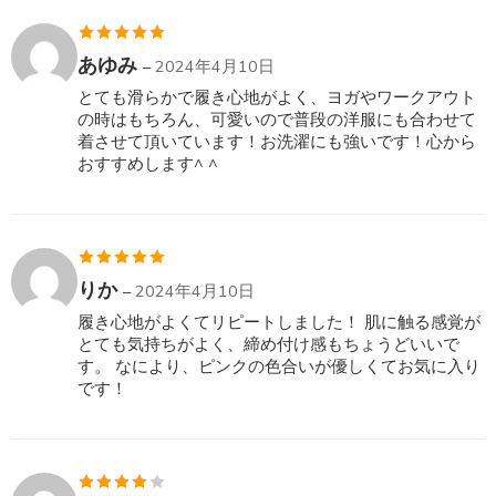
5段階中
5
の
あゆみ
–
2024年4月10日
評価
とても滑らかで履き心地がよく、ヨガやワークアウト
の時はもちろん、可愛いので普段の洋服にも合わせて
着させて頂いています！お洗濯にも強いです！心から
おすすめします^ ^
5段階中
5
の
りか
–
2024年4月10日
評価
履き心地がよくてリピートしました！ 肌に触る感覚が
とても気持ちがよく、締め付け感もちょうどいいで
す。 なにより、ピンクの色合いが優しくてお気に入り
です！