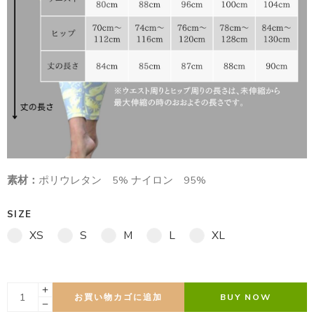
素材：
ポリウレタン 5% ナイロン 95%
SIZE
XS
S
M
L
XL
お買い物カゴに追加
BUY NOW