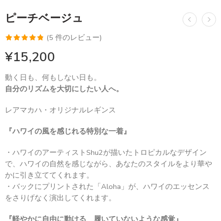
ピーチベージュ
(
5
件のレビュー)
5
件の利用者
¥
15,200
評価に基づ
く5段階評
動く日も、何もしない日も。
価のうち、
自分のリズムを大切にしたい人へ。
4.80
点
レアマカハ・オリジナルレギンス
『ハワイの風を感じれる特別な一着』
・ハワイのアーティストShu2が描いたトロピカルなデザイン
で、ハワイの自然を感じながら、あなたのスタイルをより華や
かに引き立ててくれます。
・バックにプリントされた「Aloha」が、ハワイのエッセンス
をさりげなく演出してくれます。
『軽やかに自由に動ける 履いていないような感覚』