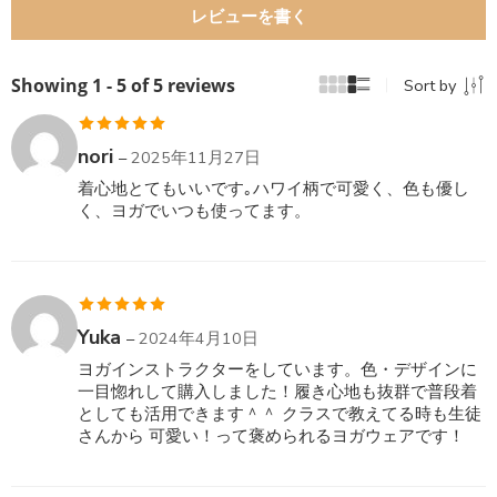
レビューを書く
Showing 1 - 5 of 5 reviews
Sort by
5段階中
5
の
nori
–
2025年11月27日
評価
着心地とてもいいです｡ハワイ柄で可愛く、色も優し
く、ヨガでいつも使ってます。
5段階中
5
の
Yuka
–
2024年4月10日
評価
ヨガインストラクターをしています。色・デザインに
一目惚れして購入しました！履き心地も抜群で普段着
としても活用できます＾＾ クラスで教えてる時も生徒
さんから 可愛い！って褒められるヨガウェアです！