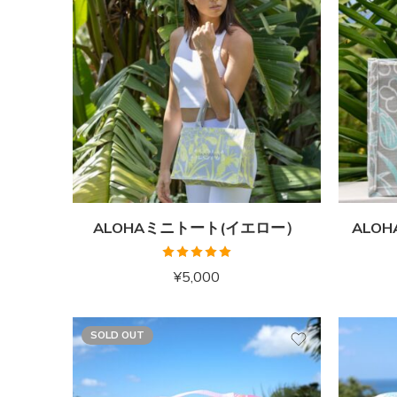
ALOHAミニトート(イエロー）
ALO
5段階中
¥
5,000
5.00
の評価
SOLD OUT