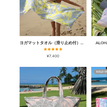
ヨガマットタオル（滑り止め付）パイナップルイエロー
ALO
5段階中
¥
7,400
5.00
の評価
SOLD O