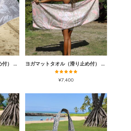
ヨガマットタオル（滑り止め付） グレージュ
ヨガマットタオル（滑り止め付） ピーチベージュ
5段階中
¥
7,400
5.00
の評価