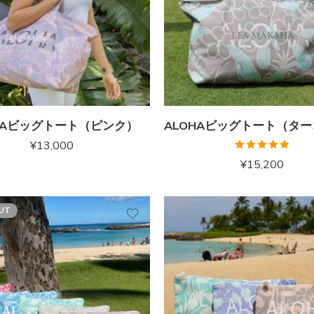
HAビッグトート（ピンク）
¥
13,000
5段階中
¥
15,200
5.00
の評価
UT