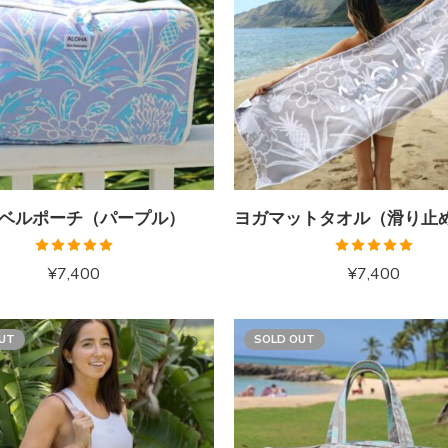
ベルポーチ（パープル）
5段階中
5段階中
¥
7,400
¥
7,400
5.00
の評価
5.00
の評価
UT
SOLD OUT