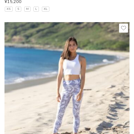
¥
15,200
XS
S
M
L
XL