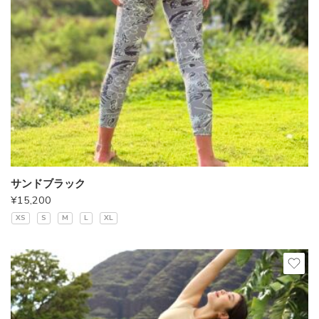
サンドブラック
¥
15,200
XS
S
M
L
XL