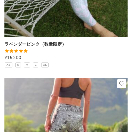
ラベンダーピンク（数量限定）
5段階中
¥
15,200
5.00
の評価
XS
S
M
L
XL