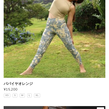
パパイヤオレンジ
¥
15,200
XS
S
M
L
XL