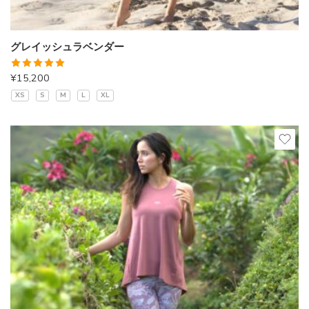
グレイッシュラベンダー
5段階中
¥
15,200
5.00
の評価
XS
S
M
L
XL