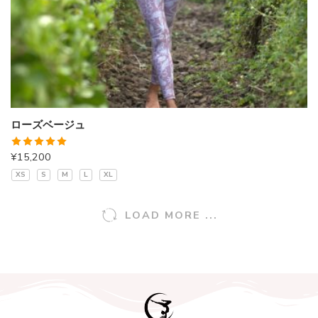
ローズベージュ
5段階中
¥
15,200
5.00
の評価
XS
S
M
L
XL
LOAD MORE ...