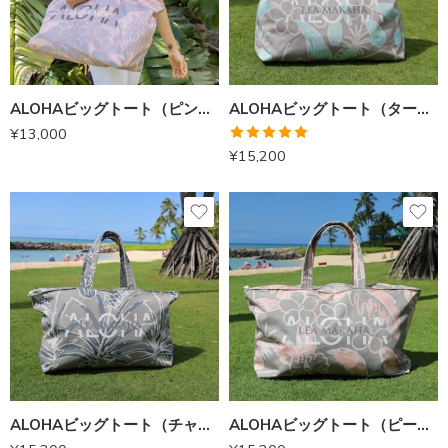
ALOHAビッグトート（ピンク）
ALOHAビッグトート（ターコイズブルー）
¥
13,000
5段階中
¥
15,200
5.00
の評価
ALOHAビッグトート（チャイラテ）
ALOHAビッグトート（ピーチベージュ）