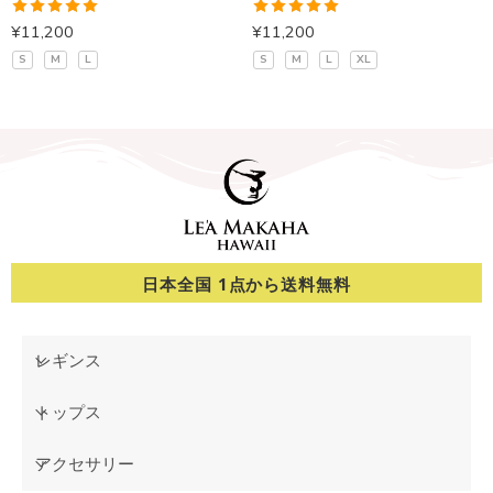
5段階中
5段階中
¥
11,200
¥
11,200
5.00
の評価
5.00
の評価
S
M
L
S
M
L
XL
日本全国 1点から送料無料
レギンス
トップス
アクセサリー