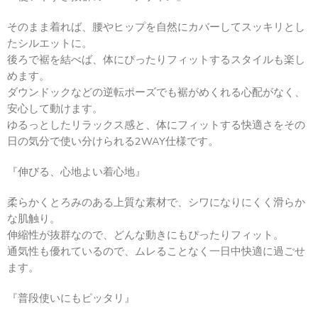
そのまま着れば、腰やヒップを自然にカバーしてスッキリとし
たシルエットに。
後ろで裾を結べば、体にぴったりフィットするスタイルも楽し
めます。
ダウンドックなどの逆転ポーズでも裾がめくれる心配がなく、
安心して動けます。
ゆるっとしたリラックス感と、体にフィットする快適さをその
日の気分で使い分けられる2WAY仕様です。
『伸びる、心地よい着心地』
柔らかくとろみのある上質な素材で、シワになりにくく滑らか
な肌触り。
伸縮性が抜群なので、どんな動きにもぴったりフィット。
通気性も優れているので、ムレることなく一日中快適に過ごせ
ます。
『普段使いにもピッタリ』