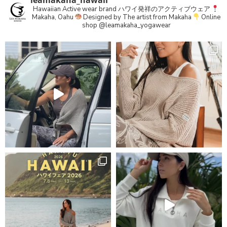
Hawaiian Active wear brand
ハワイ発祥のアクティブウェア
Makaha, Oahu
Designed by The artist from Makaha
Online
shop
@leamakaha_yogawear