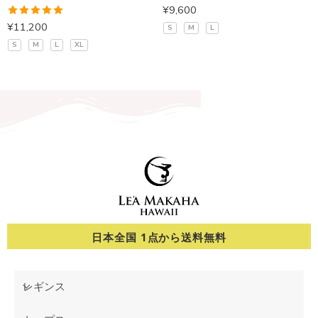
¥
9,600
5段階中
¥
11,200
S
M
L
5.00
の評価
S
M
L
XL
日本全国 1点から送料無料
レギンス