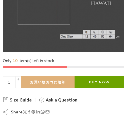
Only
10
item(s) left in stock.
お買い物カゴに追加
BUY NOW
Size Guide
Ask a Question
Share