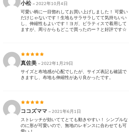
5段階中
5
の
小松
–
2022年10月4日
評価
可愛い柄に一目惚れしてお買い上げしました！ 可愛い
だけじゃないです！生地もサラサラしてて気持ちいい
し、伸縮性もよいです！ヨガ、ピラティスで着用して
ますが、周りからもどこで買ったのー？と好評です☆
5段階中
5
の
真佐美
–
2022年1月29日
評価
サイズと布地感が心配でしたが、サイズ表記も確認で
きますし、布地も伸縮性があり良かったです。
5段階中
5
の
ココズママ
–
2021年6月1日
評価
ストレッチが効いててとても動きやすい！ シンプルな
のに形が可愛いので、無地のレギンスに合わせても可
愛い！