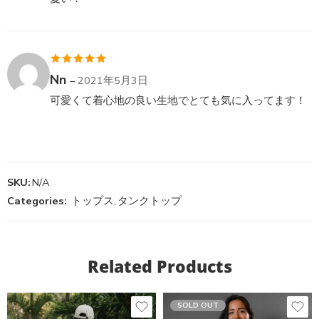
5段階中
5
の
Nn
–
2021年5月3日
評価
可愛くて着心地の良い生地でとても気に入ってます！
SKU:
N/A
Categories:
トップス
,
タンクトップ
Related Products
SOLD OUT