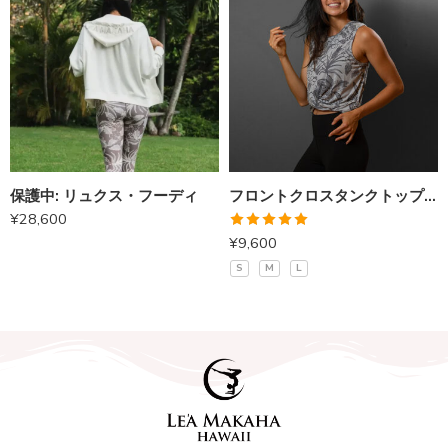
保護中: リュクス・フーディ
フロントクロスタンクトップ（トロピカルグレー）
¥
28,600
5段階中
¥
9,600
5.00
の評価
S
M
L