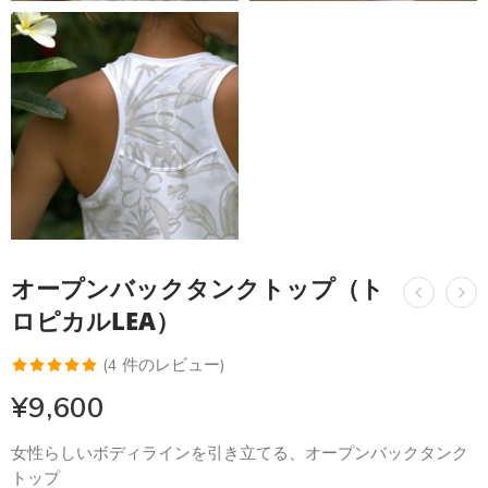
オープンバックタンクトップ（ト
ロピカルLEA）
(
4
件のレビュー)
4
件の利用者
¥
9,600
評価に基づ
く5段階評
女性らしいボディラインを引き立てる、オープンバックタンク
価のうち、
トップ