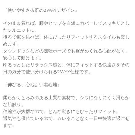
5.00
点
『使いやすさ抜群の2WAYデザイン』
そのまま着れば、腰やヒップを自然にカバーしてスッキリとし
たシルエットに。
後ろで裾を結べば、体にぴったりフィットするスタイルも楽し
めます。
ダウンドックなどの逆転ポーズでも裾がめくれる心配がなく、
安心して動けます。
ゆるっとしたリラックス感と、体にフィットする快適さをその
日の気分で使い分けられる2WAY仕様です。
『伸びる、心地よい着心地』
柔らかくとろみのある上質な素材で、シワになりにくく滑らか
な肌触り。
伸縮性が抜群なので、どんな動きにもぴったりフィット。
通気性も優れているので、ムレることなく一日中快適に過ごせ
ます。