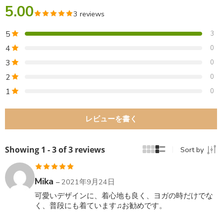
5.00
3 reviews
5
3
4
0
3
0
2
0
1
0
レビューを書く
Showing 1 - 3 of 3 reviews
Sort by
5段階中
5
の
Mika
–
2021年9月24日
評価
可愛いデザインに、着心地も良く、ヨガの時だけでな
く、普段にも着ています♫お勧めです。