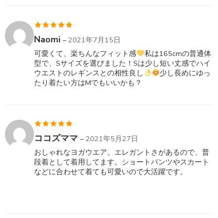
5段階中
5
の
Naomi
–
2021年7月15日
評価
可愛くて、楽ちんなフィット感
私は165cmの普通体
型で、Sサイズを選びました！Sは少し短い丈感でハイ
ウエストのレギンスとの相性良し
少し長めにゆっ
たり着たい方はMでもいいかも？
5段階中
5
の
ココズママ
–
2021年5月27日
評価
おしゃれなヨガウエア。エレガントさがあるので、普
段着として着用してます。ショートパンツやスカート
などに合わせて着ても可愛いので大活躍です。