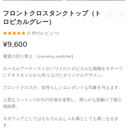
フロントクロスタンクトップ（ト
ロピカルグレー）
(
3
件のレビュー)
3
件の利用者
¥
9,600
評価に基づ
く5段階評
通貨の切り替え：[currency_switcher]
価のうち、
5.00
点
ローカルアーティストがハワイのトロピカルな植物をモチーフ
にテキスタイルから作り上げたオリジナルデザイン。
フロントクロスが、女性らしいエレガントな印象を与えます。
上質なコットン100％の生地を使用し、滑らかな肌触りで着心
地抜群。
ヨガウェアとしてはもちろんおしゃれ着としても着こなせま
す。