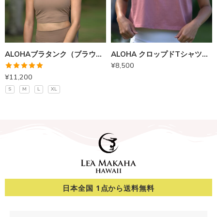
ALOHAブラタンク（ブラウン）
ALOHA クロップドTシャツ（ローズ）
¥
8,500
5段階中
¥
11,200
5.00
の評価
S
M
L
XL
日本全国 1点から送料無料