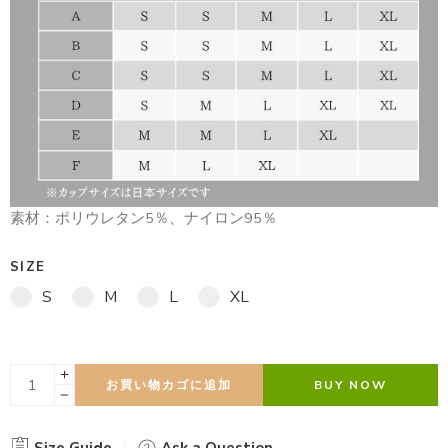
素材：ポリウレタン5％、ナイロン95％
SIZE
S
M
L
XL
お買い物カゴに追加
BUY NOW