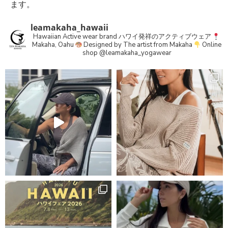
ます。
leamakaha_hawaii
Hawaiian Active wear brand
ハワイ発祥のアクティブウェア
Makaha, Oahu
Designed by The artist from Makaha
Online
shop
@leamakaha_yogawear