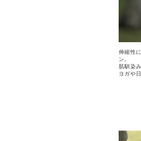
伸縮性
ン。
肌馴染
ヨガや