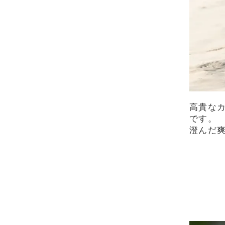
高貴な
です。
澄んだ