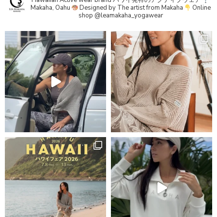
Hawaiian Active wear brand
ハワイ発祥のアクティブウェア
Makaha, Oahu
Designed by The artist from Makaha
Online
shop
@leamakaha_yogawear