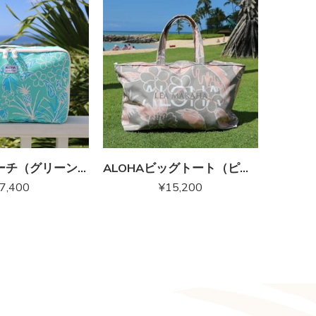
SOLD 
トラベルポーチ（グリーン）
ALOHAビッグトート（ピーチベージュ）
7,400
¥
15,200