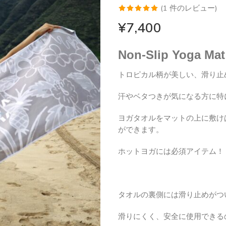
(
1
件のレビュー)
1
件の利用者
¥
7,400
評価に基づ
く5段階評
Non-Slip Yoga Mat
価のうち、
5.00
点
トロピカル柄が美しい、滑り止
汗やベタつきが気になる方に特
ヨガタオルをマットの上に敷け
ができます。
ホットヨガには必須アイテム！
タオルの裏側には滑り止めがつ
滑りにくく、安全に使用できる