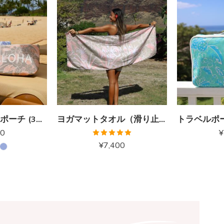
マチ付きALOHAポーチ (3色)
ヨガマットタオル（滑り止め付） ピーチベージュ
00
¥
5段階中
¥
7,400
5.00
の評価