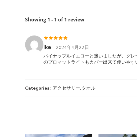
Showing 1 - 1 of 1 review
5段階中
5
の
Ike
–
2024年4月22日
評価
パイナップルイエローと迷いましたが、グレー
のプロマットライトもカバー出来て使いやすい
Categories:
アクセサリー
,
タオル