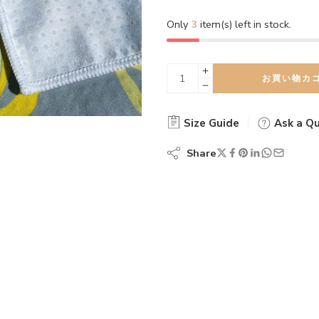
Only
3
item(s) left in stock.
お買い物カ
Size Guide
Ask a Qu
Share