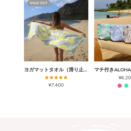
SOLD OUT
ヨガマットタオル（滑り止め付）パイナップルイエロー
¥
6,2
5段階中
¥
7,400
5.00
の評価