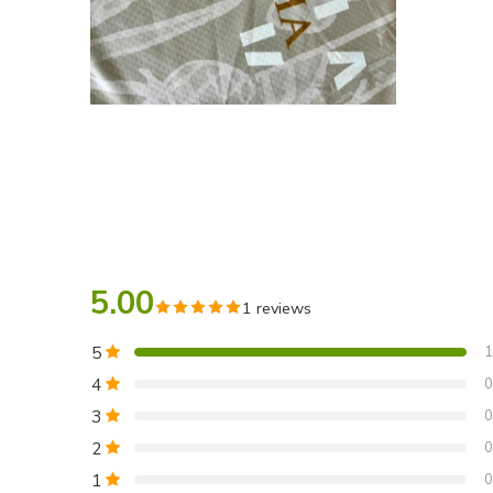
5.00
1 reviews
5
1
4
0
3
0
2
0
1
0