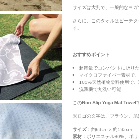
サイズは大判で、一般的なヨガ
さらに、このタオルはビーチタ
す。
おすすめポイント
超軽量でコンパクトに折り
マイクロファイバー素材で
100%天然植物染料使用で
洗濯機で丸洗い可能
この
Non-Slip Yoga Mat Towel
※ロゴの文字は、ブラウン、糸
サイズ
：約63cm × 約183cm
素材
：ポリエステル80%、ポリ