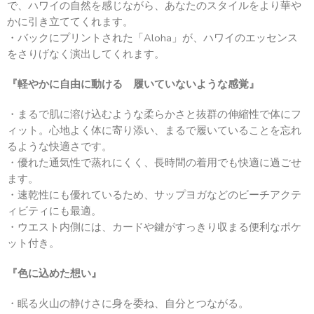
で、ハワイの自然を感じながら、あなたのスタイルをより華や
かに引き立ててくれます。
・バックにプリントされた「Aloha」が、ハワイのエッセンス
をさりげなく演出してくれます。
『軽やかに自由に動ける 履いていないような感覚』
・まるで肌に溶け込むような柔らかさと抜群の伸縮性で体にフ
ィット。心地よく体に寄り添い、まるで履いていることを忘れ
るような快適さです。
・優れた通気性で蒸れにくく、長時間の着用でも快適に過ごせ
ます。
・速乾性にも優れているため、サップヨガなどのビーチアクテ
ィビティにも最適。
・ウエスト内側には、カードや鍵がすっきり収まる便利なポケ
ット付き。
『色に込めた想い』
・眠る火山の静けさに身を委ね、自分とつながる。