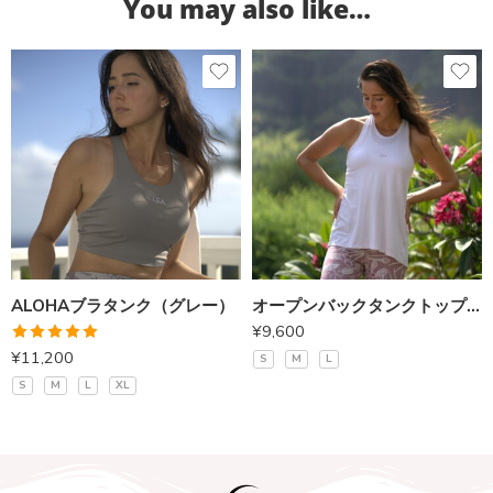
You may also like…
ALOHAブラタンク（グレー）
オープンバックタンクトップ（白）
¥
9,600
5段階中
¥
11,200
S
M
L
5.00
の評価
S
M
L
XL