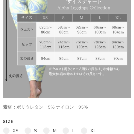
素材：
ポリウレタン 5% ナイロン 95%
SIZE
XS
S
M
L
XL