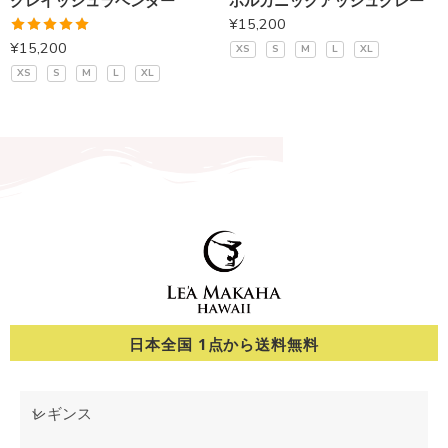
グレイッシュラベンダー
ボルカニックアッシュグレー
¥
15,200
5段階中
¥
15,200
XS
S
M
L
XL
5.00
の評価
XS
S
M
L
XL
日本全国 1点から送料無料
レギンス