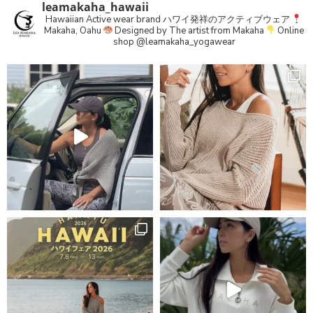
leamakaha_hawaii
Hawaiian Active wear brand
ハワイ発祥のアクティブウェア
Makaha, Oahu
Designed by The artist from Makaha
Online
shop
@leamakaha_yogawear