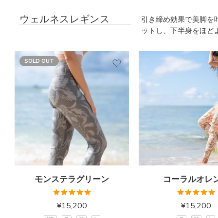
ウェルネスレギンス
引き締め効果で美脚を
ットし、下半身をほど
SOLD OUT
モンステラグリーン
コーラルオレ
5段階中
5段階中
¥
15,200
¥
15,200
5.00
の評価
5.00
の評価