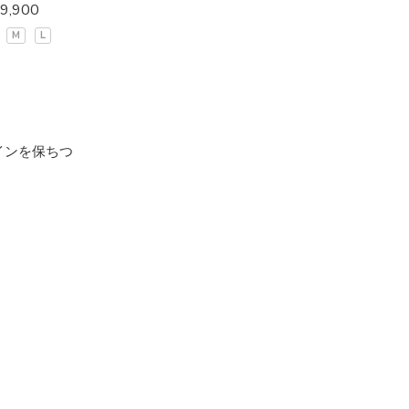
9,900
M
L
インを保ちつ