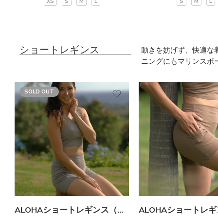
XS
S
M
L
S
M
L
ショートレギンス
動きを妨げず、快適な
ニングにもマリンスポ
SOLD OUT
ALOHAショートレギンス（グレー）