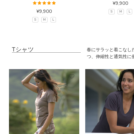
¥
9,900
5段階中
¥
9,900
S
M
L
5.00
の評価
S
M
L
Tシャツ
春にサラッと着こなし
つ、伸縮性と通気性に