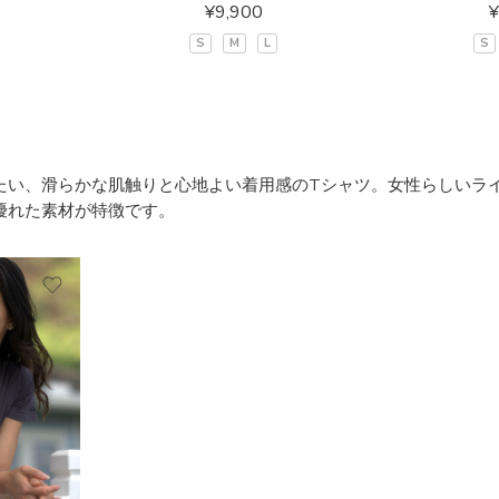
¥
9,900
¥
S
M
L
S
たい、滑らかな肌触りと心地よい着用感の
T
シャツ。女性らしいラ
優れた素材が特徴です。