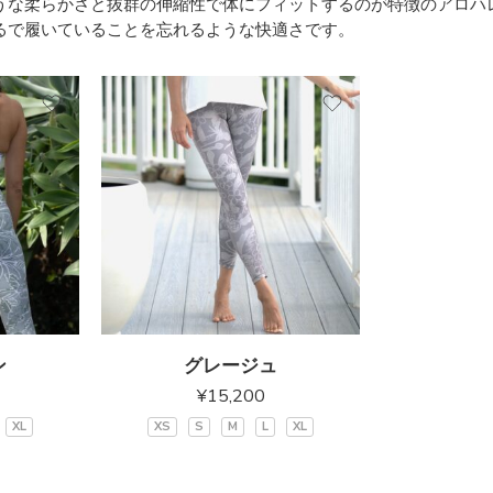
うな柔らかさと抜群の伸縮性で体にフィットするのが特徴のアロハ
るで履いていることを忘れるような快適さです。
ン
グレージュ
¥
15,200
XL
XS
S
M
L
XL