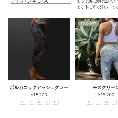
アロハレギンス
まるで肌に溶け込むよ
よく体に寄り添い、ま
SOLD OUT
ボルカニックアッシュグレー
モスグリー
¥
15,200
¥
15,200
XS
S
M
L
XL
XS
S
M
L