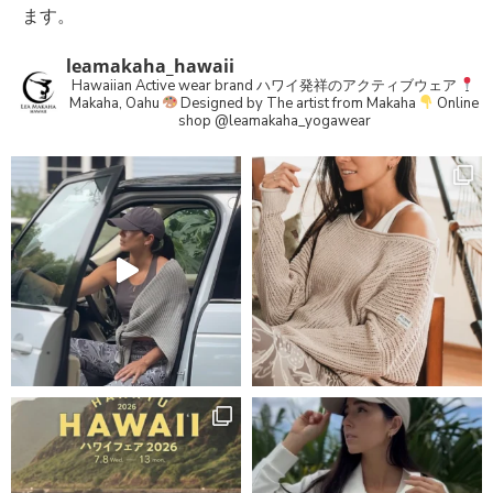
ます。
leamakaha_hawaii
Hawaiian Active wear brand
ハワイ発祥のアクティブウェア
Makaha, Oahu
Designed by The artist from Makaha
Online
shop
@leamakaha_yogawear