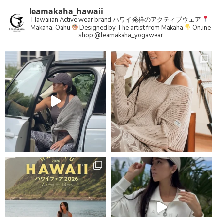
leamakaha_hawaii
Hawaiian Active wear brand
ハワイ発祥のアクティブウェア
Makaha, Oahu
Designed by The artist from Makaha
Online
shop
@leamakaha_yogawear