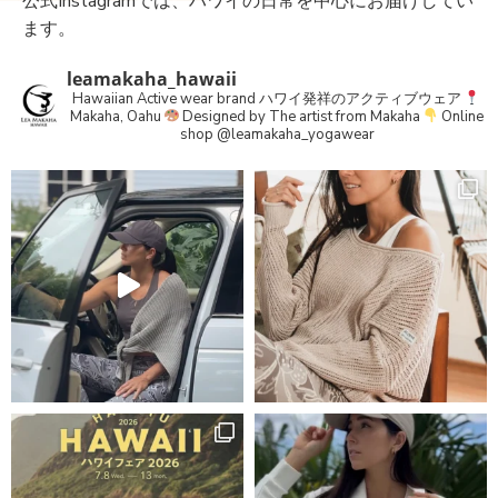
公式Instagramでは、ハワイの日常を中心にお届けしてい
ます。
leamakaha_hawaii
Hawaiian Active wear brand
ハワイ発祥のアクティブウェア
Makaha, Oahu
Designed by The artist from Makaha
Online
shop
@leamakaha_yogawear