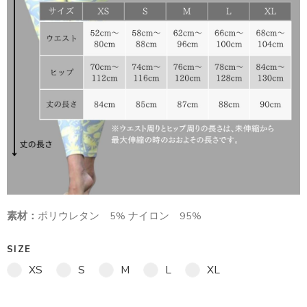
素材：
ポリウレタン 5% ナイロン 95%
SIZE
XS
S
M
L
XL