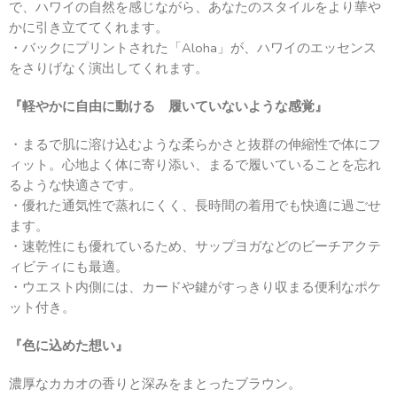
で、ハワイの自然を感じながら、あなたのスタイルをより華や
かに引き立ててくれます。
・バックにプリントされた「Aloha」が、ハワイのエッセンス
をさりげなく演出してくれます。
『軽やかに自由に動ける 履いていないような感覚』
・まるで肌に溶け込むような柔らかさと抜群の伸縮性で体にフ
ィット。心地よく体に寄り添い、まるで履いていることを忘れ
るような快適さです。
・優れた通気性で蒸れにくく、長時間の着用でも快適に過ごせ
ます。
・速乾性にも優れているため、サップヨガなどのビーチアクテ
ィビティにも最適。
・ウエスト内側には、カードや鍵がすっきり収まる便利なポケ
ット付き。
『色に込めた想い』
濃厚なカカオの香りと深みをまとったブラウン。