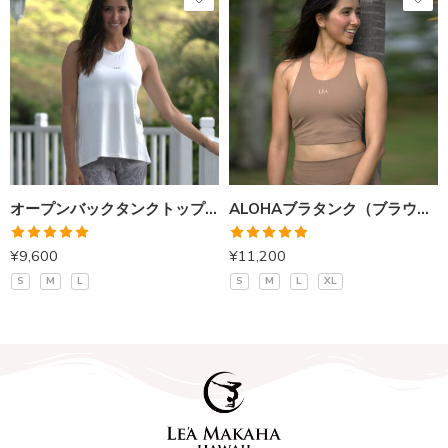
オープンバックタンクトップ（オフホワイト）
ALOHAブラタンク（ブラウン）
5段階中
5段階中
¥
9,600
¥
11,200
5.00
の評価
5.00
の評価
S
M
L
S
M
L
XL