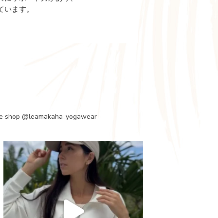
ています。
e shop
@leamakaha_yogawear