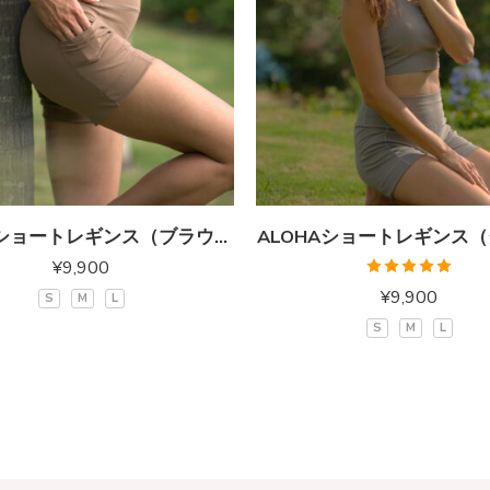
ALOHAショートレギンス（ブラウン）
ALOHAショートレギンス
¥
9,900
5段階中
¥
9,900
S
M
L
5.00
の評価
S
M
L