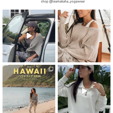
shop
@leamakaha_yogawear