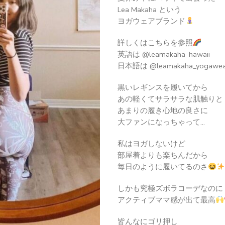
Lea Makaha という
ヨガウェアブランド
詳しくはこちらを参照
英語は @leamakaha_hawaii
日本語は @leamakaha_yogawear
黒いレギンスを履いてから
あの軽くてサラサラな肌触りと
あまりの履き心地の良さに
大ファンになっちゃって…
私はヨガしないけど
部屋着よりも楽ちんだから
毎日のように履いてるのさ
しかも究極ズボラコーデなのに
アクティブママ感が出て最高
皆んなにゴリ押し