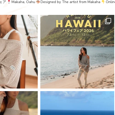
ェア
Makaha, Oahu
Designed by The artist from Makaha
Onlin