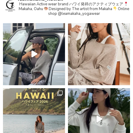
Hawaiian Active wear brand
ハワイ発祥のアクティブウェア
Makaha, Oahu
Designed by The artist from Makaha
Online
shop
@leamakaha_yogawear